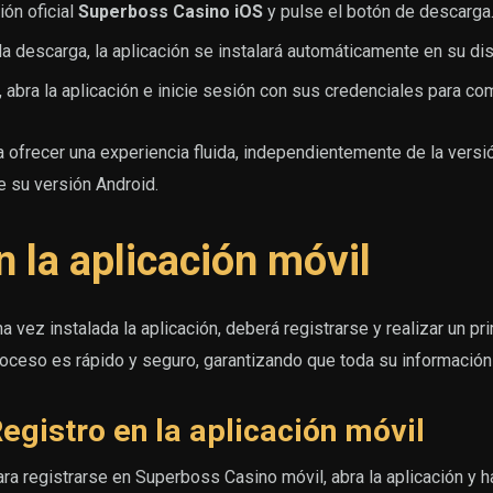
ión oficial
Superboss Casino iOS
y pulse el botón de descarga
a descarga, la aplicación se instalará automáticamente en su dis
, abra la aplicación e inicie sesión con sus credenciales para com
a ofrecer una experiencia fluida, independientemente de la vers
 su versión Android.
n la aplicación móvil
a vez instalada la aplicación, deberá registrarse y realizar un p
oceso es rápido y seguro, garantizando que toda su información 
egistro en la aplicación móvil
ra registrarse en Superboss Casino móvil, abra la aplicación y ha