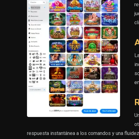
re
ju
cl
A
La
in
so
en
R
Un
ot
respuesta instantánea a los comandos y una fluidez 