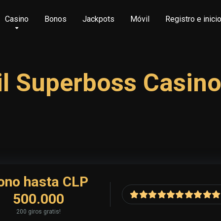
Casino
Bonos
Jackpots
Móvil
Registro e inici
il Superboss Casin
ono hasta CLP
500.000
200 giros gratis!