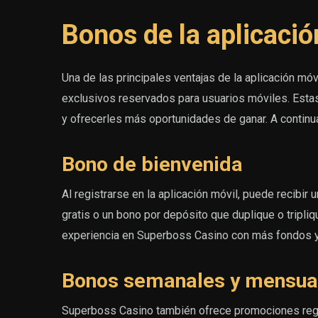
Bonos de la aplicació
Una de las principales ventajas de la aplicación m
exclusivos reservados para usuarios móviles. Est
y ofrecerles más oportunidades de ganar. A contin
Bono de bienvenida
Al registrarse en la aplicación móvil, puede recibir
gratis o un bono por depósito que duplique o tripl
experiencia en Superboss Casino con más fondos 
Bonos semanales y mensua
Superboss Casino también ofrece promociones regul