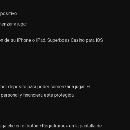
.
positivo.
enzar a jugar.
ión de su iPhone o iPad. Superboss Casino para iOS
rimer depósito para poder comenzar a jugar. El
personal y financiera esté protegida.
ga clic en el botón «Registrarse» en la pantalla de