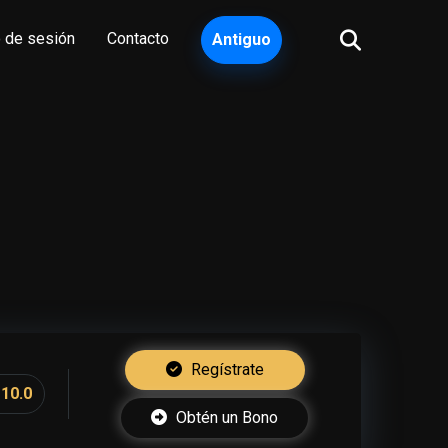
o de sesión
Contacto
Antiguo
o
Regístrate
10.0
Obtén un Bono