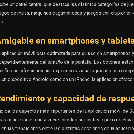
cibe un panel central que destaca las distintas categorías de ju
egos de mesa, máquinas tragamonedas y juegos con crupier en v
ic.
migable en smartphones y tablet
 aplicación móvil está optimizada para su uso en smartphones y t
dependientemente del tamaño de la pantalla. Los botones están 
n fluidas, ofreciendo una experiencia visual agradable sin comp
 un dispositivo Android como en un iPhone, la aplicación ofrece 
endimiento y capacidad de respu
o de los aspectos más importantes de la aplicación móvil de S
ras aplicaciones que a veces pueden ser lentas o poco reactivas,
en las transiciones entre las distintas secciones de la aplicació