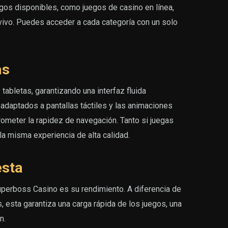
egos disponibles, como juegos de casino en línea,
ivo. Puedes acceder a cada categoría con un solo
as
abletas, garantizando una interfaz fluida
adaptados a pantallas táctiles y las animaciones
rometer la rapidez de navegación. Tanto si juegas
la misma experiencia de alta calidad.
esta
uperboss Casino es su rendimiento. A diferencia de
 esta garantiza una carga rápida de los juegos, una
n.