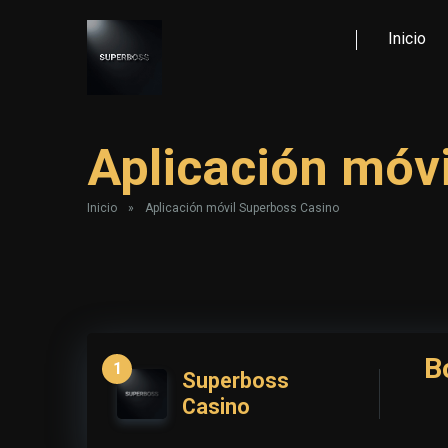
Inicio
Aplicación móv
Inicio
»
Aplicación móvil Superboss Casino
B
1
Superboss
Casino