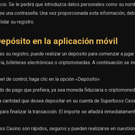
icio. Se le pedirá que introduzca datos personales como su nomb
ee una contraseña. Una vez proporcionada esta información, deb
lidar su registro.
epósito en la aplicación móvil
as su registro, puede realizar un depósito para comenzar a juga
a, billeteras electrónicas o criptomonedas. A continuación se ind
el de control, haga clic en la opción «Depósito».
do de pago que prefiera, ya sea moneda fiduciaria o criptomoned
la cantidad que desea depositar en su cuenta de Superboss Casi
 para finalizar la transacción. El importe se añadirá inmediatamen
ss Casino son rápidos, seguros y pueden realizarse en cuestión