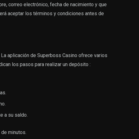
re, correo electrónico, fecha de nacimiento y que
erá aceptar los términos y condiciones antes de
r. La aplicación de Superboss Casino ofrece varios
ican los pasos para realizar un depósito :
as.
no.
te a su saldo.
 de minutos.