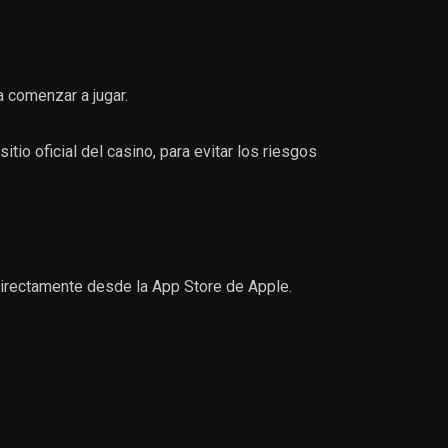
ra comenzar a jugar.
io oficial del casino, para evitar los riesgos
 directamente desde la App Store de Apple.