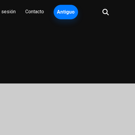
e sesión
Contacto
Antiguo