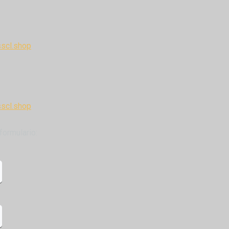
scl.shop
scl.shop
formulario: